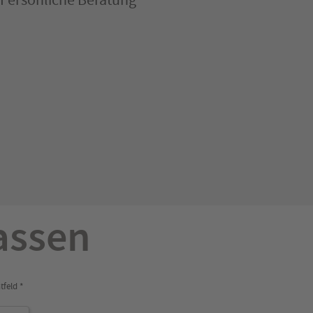
lassen
tfeld *