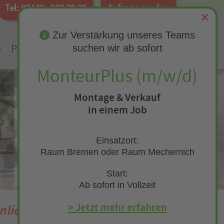
Tel: 02443 - 902 78 30
Anfrage senden
×
Zur Verstärkung unseres Teams
e
Preise & Zuschüsse
Infos
Kontakt
suchen wir ab sofort
MonteurPlus (m/w/d)
Montage & Verkauf
in einem Job
Einsatzort:
Raum Bremen oder Raum Mechernich
Start:
Ab sofort in Vollzeit
> Jetzt mehr erfahren
nlich!