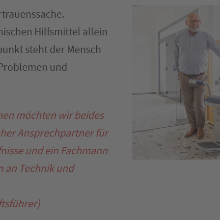
ertrauenssache.
ischen Hilfsmittel allein
punkt steht der Mensch
n Problemen und
en möchten wir beides
licher Ansprechpartner für
fnisse und ein Fachmann
n an Technik und
tsführer)