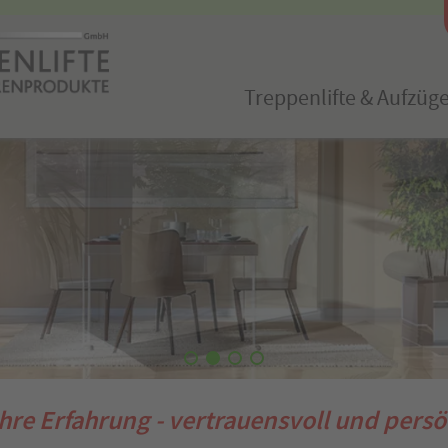
Treppenlifte & Aufzüg
hre Erfahrung - vertrauensvoll und persö