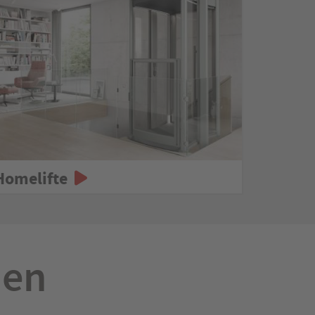
Homelifte
nen