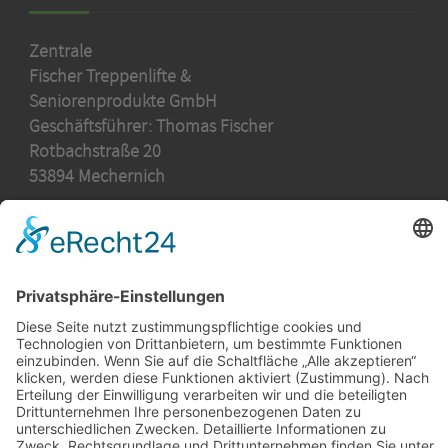
Zentrale
Fischer Treppenlifte &
Seniorenprodukte GmbH
Geschäftsführer: Thomas Fischer
Rotbachstraße 20
53894 Mechernich
Telefon 02443 - 902 78 30
E-Mail:
zentrale@fischer-treppenlifte.de
Aktuelles
Hilfreiche Links
Stellenangebote
Kurven-Treppenlifte
Soziales Engagement
Senkrechtlifte