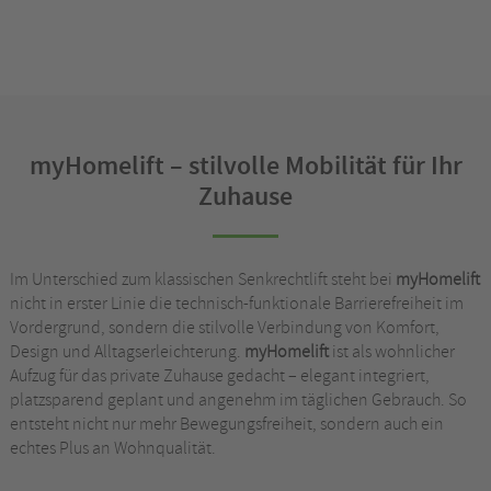
myHomelift – stilvolle Mobilität für Ihr
Zuhause
Im Unterschied zum klassischen Senkrechtlift steht bei
myHomelift
nicht in erster Linie die technisch-funktionale Barrierefreiheit im
Vordergrund, sondern die stilvolle Verbindung von Komfort,
Design und Alltagserleichterung.
myHomelift
ist als wohnlicher
Aufzug für das private Zuhause gedacht – elegant integriert,
platzsparend geplant und angenehm im täglichen Gebrauch. So
entsteht nicht nur mehr Bewegungsfreiheit, sondern auch ein
echtes Plus an Wohnqualität.