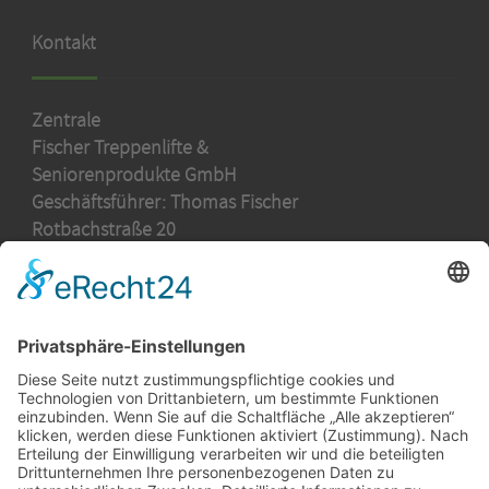
Kontakt
Zentrale
Fischer Treppenlifte &
Seniorenprodukte GmbH
Geschäftsführer: Thomas Fischer
Rotbachstraße 20
53894 Mechernich
Telefon 02443 - 902 78 30
E-Mail:
zentrale@fischer-treppenlifte.de
Aktuelles
Hilfreiche Links
Stellenangebote
Kurven-Treppenlifte